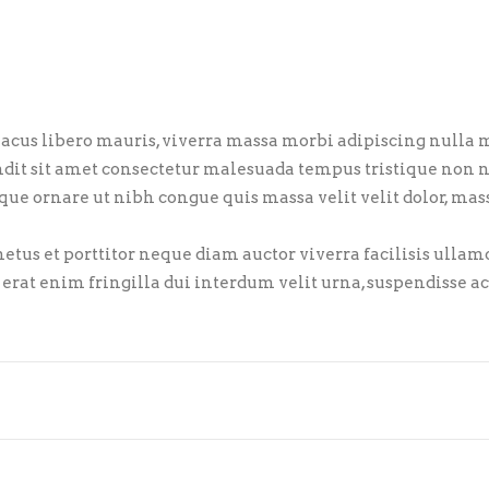
acus libero mauris, viverra massa morbi adipiscing nulla m
andit sit amet consectetur malesuada tempus tristique non
ue ornare ut nibh congue quis massa velit velit dolor, mas
etus et porttitor neque diam auctor viverra facilisis ullamc
erat enim fringilla dui interdum velit urna, suspendisse a